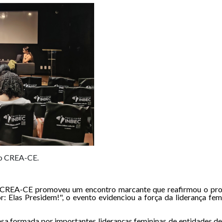
 do CREA-CE.
o CREA-CE promoveu um encontro marcante que reafirmou o prot
r: Elas Presidem!", o evento evidenciou a força da liderança fe
 formada por importantes lideranças femininas de entidades de c